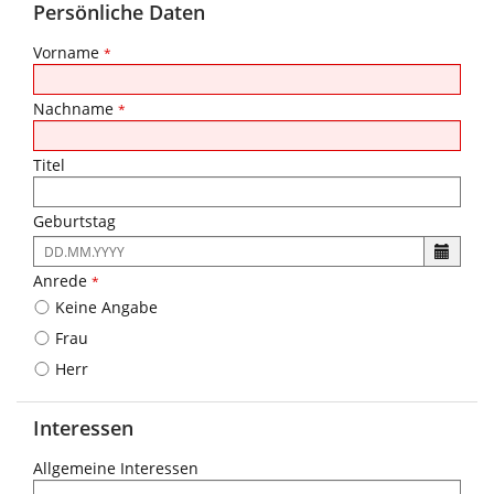
Persönliche Daten
Vorname
*
Nachname
*
Titel
Geburtstag
Es
ist
Anrede
*
folgendes
Keine Angabe
Eingabeformat
gefordert:
Frau
DD.MM.YYYY
Herr
Interessen
Allgemeine Interessen